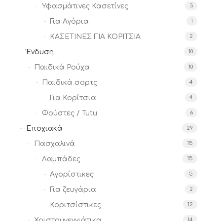
Υφασμάτινες Κασετίνες
3
Για Αγόρια
1
ΚΑΣΕΤΙΝΕΣ ΓΙΑ ΚΟΡΙΤΣΙΑ
2
Ένδυση
10
Παιδικά Ρούχα
10
Παιδικά σορτς
4
Για Κορίτσια
4
Φούστες / Tutu
6
Εποχιακά
29
Πασχαλινά
15
Λαμπάδες
15
Αγορίστικες
5
Για ζευγάρια
2
Κοριτσίστικες
12
Χριστουγεννιάτικα
14