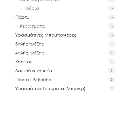
Γούρια
3
Πάρτυ
3
Κεράσματα
3
Υφασμάτινες Μπομπονιέρες
3
3πλής πλέξης
1
4πλής πλέξης
2
Κορίτσι
1
Λαιμού γυναικεία
2
Πάντα Πλεξούδα
3
Υφασμάτινα Γράμματα (Μπάνερ)
1