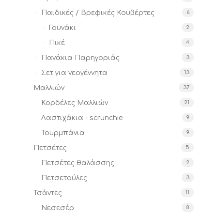
Παιδικές / Βρεφικές Κουβέρτες
6
Γουνάκι
2
Πικέ
4
Πανάκια Παρηγοριάς
3
Σετ για νεογέννητα
13
Μαλλιών
37
Κορδέλες Μαλλιών
21
Λαστιχάκια - scrunchie
9
Τουρμπάνια
9
Πετσέτες
5
Πετσέτες θαλάσσης
2
Πετσετούλες
3
Τσάντες
11
Νεσεσέρ
8