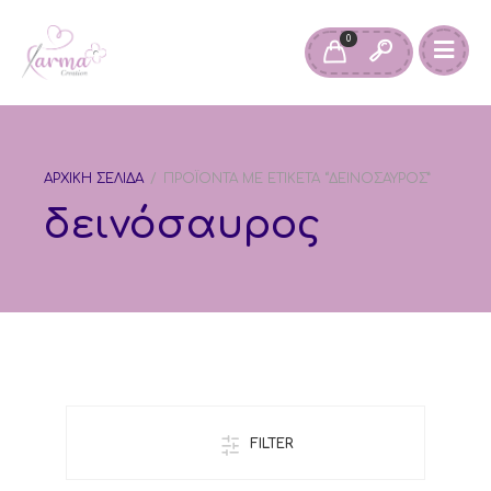
0
ΑΡΧΙΚΉ ΣΕΛΊΔΑ
/
ΠΡΟΪΌΝΤΑ ΜΕ ΕΤΙΚΈΤΑ “ΔΕΙΝΌΣΑΥΡΟΣ”
δεινόσαυρος
FILTER