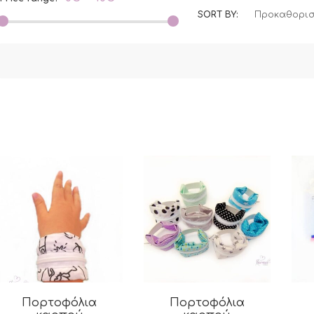
SORT BY:
Προκαθορισ
Πορτοφόλια
Πορτοφόλια