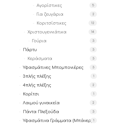
Αγορίστικες
5
Για ζευγάρια
2
Κοριτσίστικες
12
Χριστουγεννιάτικα
14
Γούρια
3
Πάρτυ
3
Κεράσματα
3
Υφασμάτινες Μπομπονιέρες
3
3πλής πλέξης
1
4πλής πλέξης
2
Κορίτσι
1
Λαιμού γυναικεία
2
Πάντα Πλεξούδα
3
Υφασμάτινα Γράμματα (Μπάνερ)
1