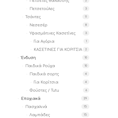
Πετσέτες θαλάσσης
2
Πετσετούλες
3
Τσάντες
11
Νεσεσέρ
8
Υφασμάτινες Κασετίνες
3
Για Αγόρια
1
ΚΑΣΕΤΙΝΕΣ ΓΙΑ ΚΟΡΙΤΣΙΑ
2
Ένδυση
10
Παιδικά Ρούχα
10
Παιδικά σορτς
4
Για Κορίτσια
4
Φούστες / Tutu
6
Εποχιακά
29
Πασχαλινά
15
Λαμπάδες
15