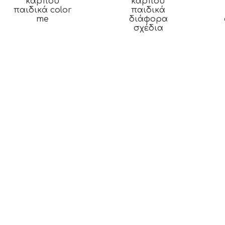
καρπού
καρπού
παιδικά color
παιδικά
me
διάφορα
σχέδια