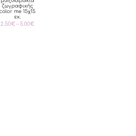
μαξιλαράκια
ζωγραφικής
color me 15χ15
εκ.
Price
2.50
€
–
5.00
€
range:
2.50€
through
5.00€