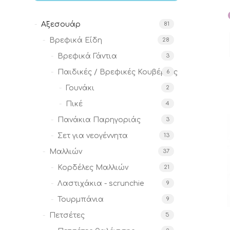
Αξεσουάρ
81
Βρεφικά Είδη
28
Βρεφικά Γάντια
3
Παιδικές / Βρεφικές Κουβέρτες
6
Γουνάκι
2
Πικέ
4
Πανάκια Παρηγοριάς
3
Σετ για νεογέννητα
13
Μαλλιών
37
Κορδέλες Μαλλιών
21
Λαστιχάκια - scrunchie
9
Τουρμπάνια
9
Πετσέτες
5