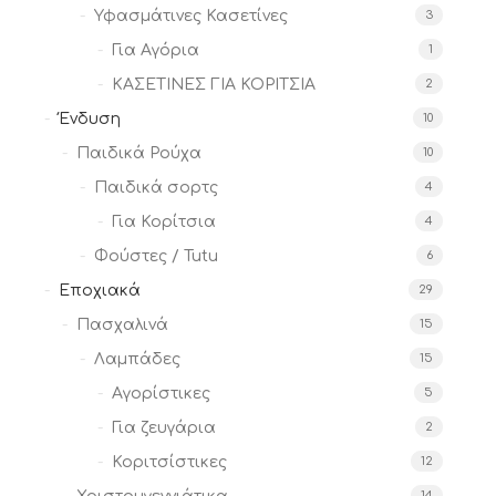
Υφασμάτινες Κασετίνες
3
Για Αγόρια
1
ΚΑΣΕΤΙΝΕΣ ΓΙΑ ΚΟΡΙΤΣΙΑ
2
Ένδυση
10
Παιδικά Ρούχα
10
Παιδικά σορτς
4
Για Κορίτσια
4
Φούστες / Tutu
6
Εποχιακά
29
Πασχαλινά
15
Λαμπάδες
15
Αγορίστικες
5
Για ζευγάρια
2
Κοριτσίστικες
12
14