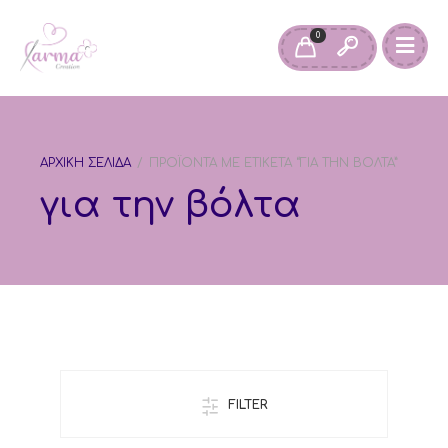
0
ΑΡΧΙΚΉ ΣΕΛΊΔΑ
/
ΠΡΟΪΌΝΤΑ ΜΕ ΕΤΙΚΈΤΑ “ΓΙΑ ΤΗΝ ΒΌΛΤΑ”
για την βόλτα
FILTER