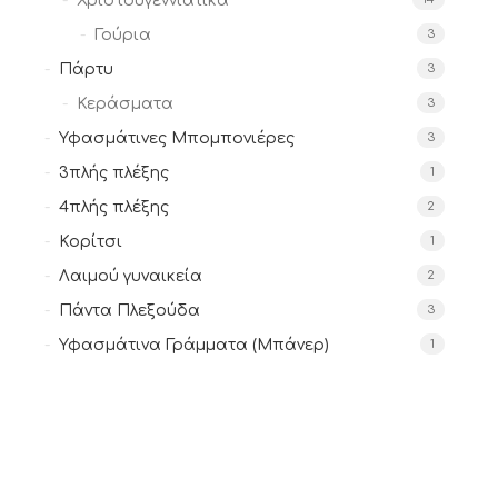
Χριστουγεννιάτικα
Γούρια
3
Πάρτυ
3
Κεράσματα
3
Υφασμάτινες Μπομπονιέρες
3
3πλής πλέξης
1
4πλής πλέξης
2
Κορίτσι
1
Λαιμού γυναικεία
2
Πάντα Πλεξούδα
3
Υφασμάτινα Γράμματα (Μπάνερ)
1