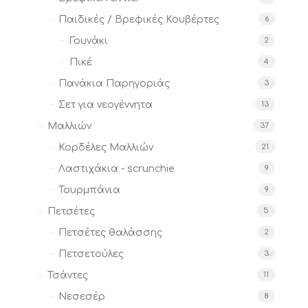
Παιδικές / Βρεφικές Κουβέρτες
6
Γουνάκι
2
Πικέ
4
Πανάκια Παρηγοριάς
3
Σετ για νεογέννητα
13
Μαλλιών
37
Κορδέλες Μαλλιών
21
Λαστιχάκια - scrunchie
9
Τουρμπάνια
9
Πετσέτες
5
Πετσέτες θαλάσσης
2
Πετσετούλες
3
Τσάντες
11
Νεσεσέρ
8