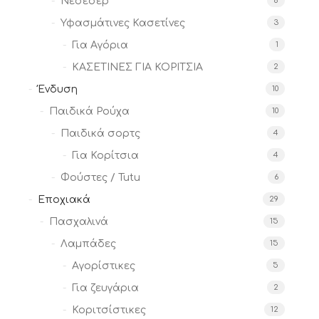
Νεσεσέρ
8
Υφασμάτινες Κασετίνες
3
Για Αγόρια
1
ΚΑΣΕΤΙΝΕΣ ΓΙΑ ΚΟΡΙΤΣΙΑ
2
Ένδυση
10
Παιδικά Ρούχα
10
Παιδικά σορτς
4
Για Κορίτσια
4
Φούστες / Tutu
6
Εποχιακά
29
Πασχαλινά
15
Λαμπάδες
15
Αγορίστικες
5
Για ζευγάρια
2
Κοριτσίστικες
12