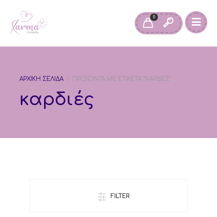
0
ΑΡΧΙΚΉ ΣΕΛΊΔΑ
/
ΠΡΟΪΌΝΤΑ ΜΕ ΕΤΙΚΈΤΑ “ΚΑΡΔΙΈΣ”
καρδιές
FILTER