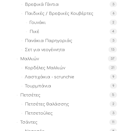
Βρεφικά Γάντια
3
Παιδικές / Βρεφικές Κουβέρτες
6
Γουνάκι
2
Πικέ
4
Πανάκια Παρηγοριάς
3
Σετ για νεογέννητα
13
Μαλλιών
37
Κορδέλες Μαλλιών
21
Λαστιχάκια - scrunchie
9
Τουρμπάνια
9
Πετσέτες
5
Πετσέτες θαλάσσης
2
Πετσετούλες
3
Τσάντες
11