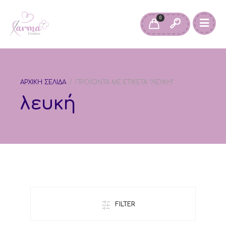
0
ΑΡΧΙΚΉ ΣΕΛΊΔΑ
/
ΠΡΟΪΌΝΤΑ ΜΕ ΕΤΙΚΈΤΑ “ΛΕΥΚΉ”
λευκή
FILTER