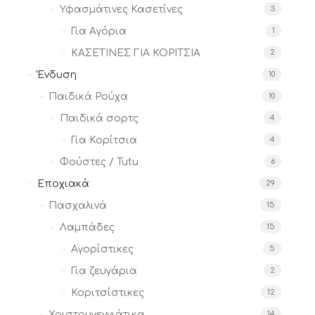
Υφασμάτινες Κασετίνες
3
Για Αγόρια
1
ΚΑΣΕΤΙΝΕΣ ΓΙΑ ΚΟΡΙΤΣΙΑ
2
Ένδυση
10
Παιδικά Ρούχα
10
Παιδικά σορτς
4
Για Κορίτσια
4
Φούστες / Tutu
6
Εποχιακά
29
Πασχαλινά
15
Λαμπάδες
15
Αγορίστικες
5
Για ζευγάρια
2
Κοριτσίστικες
12
Χριστουγεννιάτικα
14