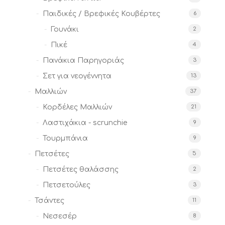
Παιδικές / Βρεφικές Κουβέρτες
6
Γουνάκι
2
Πικέ
4
Πανάκια Παρηγοριάς
3
Σετ για νεογέννητα
13
Μαλλιών
37
Κορδέλες Μαλλιών
21
Λαστιχάκια - scrunchie
9
Τουρμπάνια
9
Πετσέτες
5
Πετσέτες θαλάσσης
2
Πετσετούλες
3
Τσάντες
11
Νεσεσέρ
8