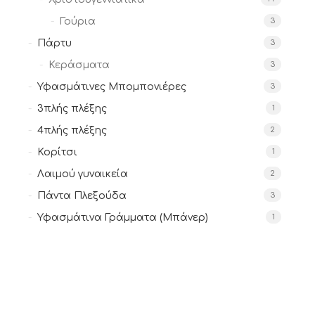
Γούρια
3
Πάρτυ
3
Κεράσματα
3
Υφασμάτινες Μπομπονιέρες
3
3πλής πλέξης
1
4πλής πλέξης
2
Κορίτσι
1
Λαιμού γυναικεία
2
Πάντα Πλεξούδα
3
Υφασμάτινα Γράμματα (Μπάνερ)
1