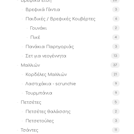
Βρεφικά Είδη
28
Βρεφικά Γάντια
3
Παιδικές / Βρεφικές Κουβέρτες
6
Γουνάκι
2
Πικέ
4
Πανάκια Παρηγοριάς
3
Σετ για νεογέννητα
13
Μαλλιών
37
Κορδέλες Μαλλιών
21
Λαστιχάκια - scrunchie
9
Τουρμπάνια
9
Πετσέτες
5
Πετσέτες θαλάσσης
2
Πετσετούλες
3
Τσάντες
11