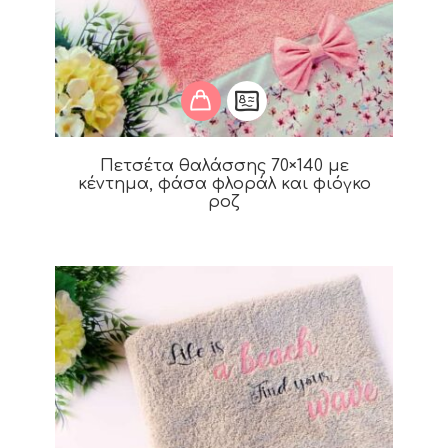
Πετσέτα θαλάσσης 70×140 με
κέντημα, φάσα φλοράλ και φιόγκο
ροζ