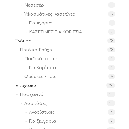
Νεσεσέρ
8
Υφασμάτινες Κασετίνες
3
Για Αγόρια
1
ΚΑΣΕΤΙΝΕΣ ΓΙΑ ΚΟΡΙΤΣΙΑ
2
Ένδυση
10
Παιδικά Ρούχα
10
Παιδικά σορτς
4
Για Κορίτσια
4
Φούστες / Tutu
6
Εποχιακά
29
Πασχαλινά
15
Λαμπάδες
15
Αγορίστικες
5
Για ζευγάρια
2