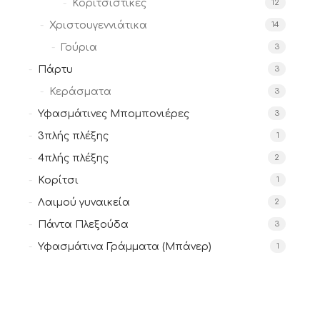
Κοριτσίστικες
12
Χριστουγεννιάτικα
14
Γούρια
3
Πάρτυ
3
Κεράσματα
3
Υφασμάτινες Μπομπονιέρες
3
3πλής πλέξης
1
4πλής πλέξης
2
Κορίτσι
1
Λαιμού γυναικεία
2
Πάντα Πλεξούδα
3
Υφασμάτινα Γράμματα (Μπάνερ)
1