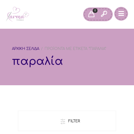
0
ΑΡΧΙΚΉ ΣΕΛΊΔΑ
/
ΠΡΟΪΌΝΤΑ ΜΕ ΕΤΙΚΈΤΑ “ΠΑΡΑΛΊΑ”
παραλία
FILTER