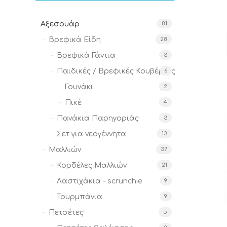
Αξεσουάρ
81
Βρεφικά Είδη
28
Βρεφικά Γάντια
3
Παιδικές / Βρεφικές Κουβέρτες
6
Γουνάκι
2
Πικέ
4
Πανάκια Παρηγοριάς
3
Σετ για νεογέννητα
13
Μαλλιών
37
Κορδέλες Μαλλιών
21
Λαστιχάκια - scrunchie
9
Τουρμπάνια
9
Πετσέτες
5