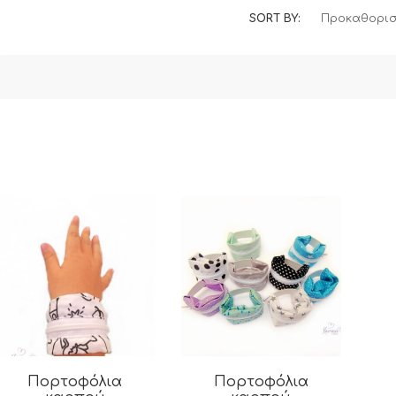
SORT BY:
Προκαθορισ
Πορτοφόλια
Πορτοφόλια