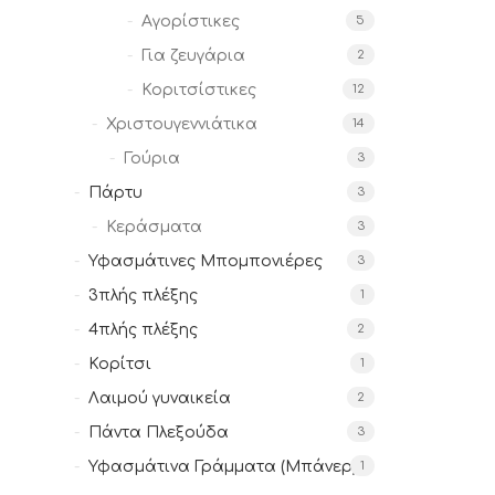
Αγορίστικες
5
Για ζευγάρια
2
Κοριτσίστικες
12
Χριστουγεννιάτικα
14
Γούρια
3
Πάρτυ
3
Κεράσματα
3
Υφασμάτινες Μπομπονιέρες
3
3πλής πλέξης
1
4πλής πλέξης
2
Κορίτσι
1
Λαιμού γυναικεία
2
Πάντα Πλεξούδα
3
Υφασμάτινα Γράμματα (Μπάνερ)
1