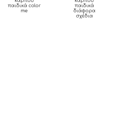
καρπού
καρπού
παιδικά color
παιδικά
me
διάφορα
σχέδια