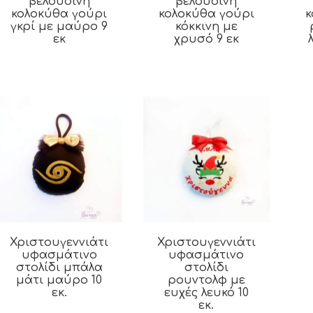
βελούδινη
βελούδινη
κολοκύθα γούρι
κολοκύθα γούρι
κ
γκρί με μαύρο 9
κόκκινη με
εκ
χρυσό 9 εκ
Χριστουγεννιάτικο
Χριστουγεννιάτικο
υφασμάτινο
υφασμάτινο
στολίδι μπάλα
στολίδι
μάτι μαύρο 10
ρουντολφ με
εκ.
ευχές λευκό 10
εκ.