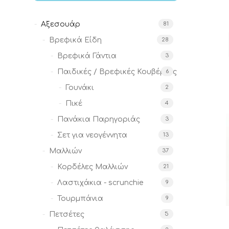
Αξεσουάρ
81
Βρεφικά Είδη
28
Βρεφικά Γάντια
3
Παιδικές / Βρεφικές Κουβέρτες
6
Γουνάκι
2
Πικέ
4
Πανάκια Παρηγοριάς
3
Σετ για νεογέννητα
13
Μαλλιών
37
Κορδέλες Μαλλιών
21
Λαστιχάκια - scrunchie
9
Τουρμπάνια
9
Πετσέτες
5