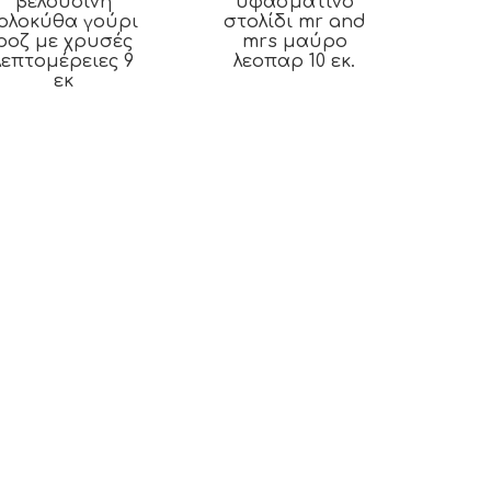
βελούδινη
υφασμάτινο
ολοκύθα γούρι
στολίδι mr and
ροζ με χρυσές
mrs μαύρο
λεπτομέρειες 9
λεοπαρ 10 εκ.
εκ