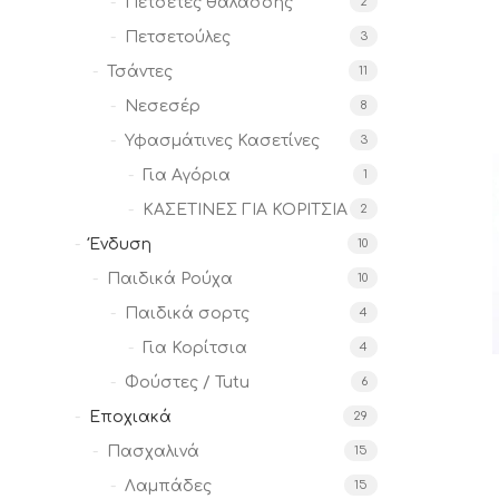
Πετσέτες θαλάσσης
2
Πετσετούλες
3
Τσάντες
11
Νεσεσέρ
8
Υφασμάτινες Κασετίνες
3
Για Αγόρια
1
ΚΑΣΕΤΙΝΕΣ ΓΙΑ ΚΟΡΙΤΣΙΑ
2
Ένδυση
10
Παιδικά Ρούχα
10
Παιδικά σορτς
4
Για Κορίτσια
4
Φούστες / Tutu
6
Εποχιακά
29
Πασχαλινά
15
Λαμπάδες
15