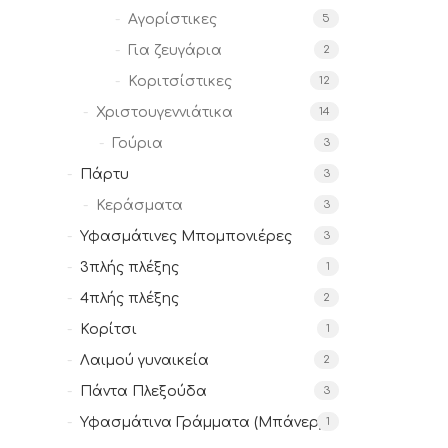
Αγορίστικες
5
Για ζευγάρια
2
Κοριτσίστικες
12
Χριστουγεννιάτικα
14
Γούρια
3
Πάρτυ
3
Κεράσματα
3
Υφασμάτινες Μπομπονιέρες
3
3πλής πλέξης
1
4πλής πλέξης
2
Κορίτσι
1
Λαιμού γυναικεία
2
Πάντα Πλεξούδα
3
Υφασμάτινα Γράμματα (Μπάνερ)
1