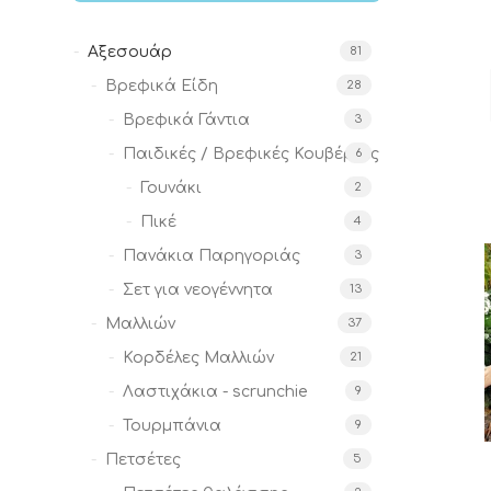
Αξεσουάρ
81
Βρεφικά Είδη
28
Βρεφικά Γάντια
3
Παιδικές / Βρεφικές Κουβέρτες
6
Γουνάκι
2
Πικέ
4
Πανάκια Παρηγοριάς
3
Σετ για νεογέννητα
13
Μαλλιών
37
Κορδέλες Μαλλιών
21
Λαστιχάκια - scrunchie
9
Τουρμπάνια
9
Πετσέτες
5