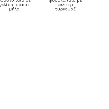
ούστα tutu με
φούστα tutu με
γκλίτερ σάπιο
γκλίτερ
μήλο
τυρκουάζ