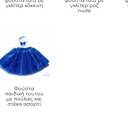
φούστα tutu με
φούστα tutu με
φ
γκλίτερ κόκκινη
γκλίτερ ροζ
nude
Φούστα
παιδική τουτου
με πούλιες και
στέκα ασορτί