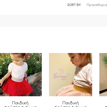
SORT BY:
Προκαθορισ
Παιδική
Παιδική