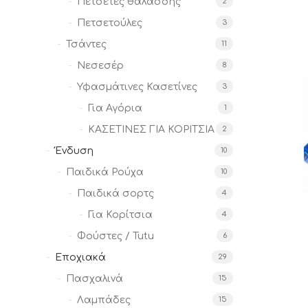
Πετσέτες θαλάσσης
2
Πετσετούλες
3
Τσάντες
11
Νεσεσέρ
8
Υφασμάτινες Κασετίνες
3
Για Αγόρια
1
ΚΑΣΕΤΙΝΕΣ ΓΙΑ ΚΟΡΙΤΣΙΑ
2
Ένδυση
10
Παιδικά Ρούχα
10
Παιδικά σορτς
4
Για Κορίτσια
4
Φούστες / Tutu
6
Εποχιακά
29
Πασχαλινά
15
Λαμπάδες
15