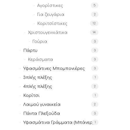
Αγορίστικες
5
Για ζευγάρια
2
Κοριτσίστικες
12
Χριστουγεννιάτικα
14
Γούρια
3
Πάρτυ
3
Κεράσματα
3
Υφασμάτινες Μπομπονιέρες
3
3πλής πλέξης
1
4πλής πλέξης
2
Κορίτσι
1
Λαιμού γυναικεία
2
Πάντα Πλεξούδα
3
Υφασμάτινα Γράμματα (Μπάνερ)
1