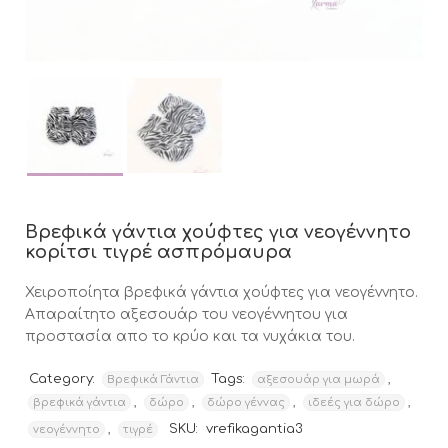
Βρεφικά γάντια χούφτες για νεογέννητο
κορίτσι τιγρέ ασπρόμαυρα
Χειροποίητα βρεφικά γάντια χούφτες για νεογέννητο.
Aπαραίτητο αξεσουάρ του νεογέννητου για
προστασία απο το κρύο και τα νυχάκια του.
Category:
Tags:
,
Βρεφικά Γάντια
αξεσουάρ για μωρά
,
,
,
,
βρεφικά γάντια
δώρο
δώρο γέννας
ιδεές για δώρο
,
SKU:
vrefikagantia3
νεογέννητο
τιγρέ