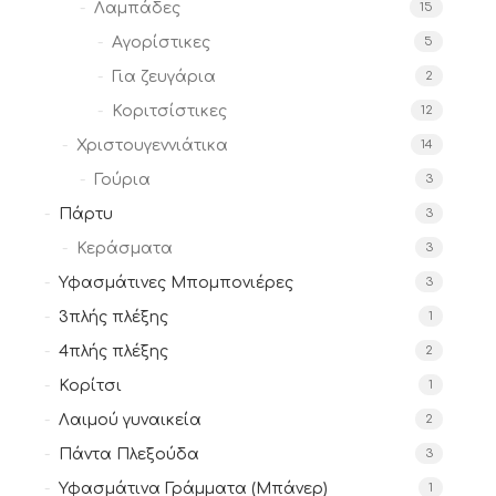
Λαμπάδες
15
Αγορίστικες
5
Για ζευγάρια
2
Κοριτσίστικες
12
Χριστουγεννιάτικα
14
Γούρια
3
Πάρτυ
3
Κεράσματα
3
Υφασμάτινες Μπομπονιέρες
3
3πλής πλέξης
1
4πλής πλέξης
2
Κορίτσι
1
Λαιμού γυναικεία
2
Πάντα Πλεξούδα
3
Υφασμάτινα Γράμματα (Μπάνερ)
1