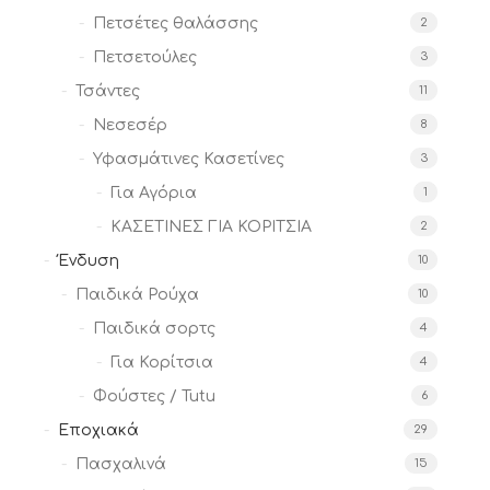
Πετσέτες θαλάσσης
2
Πετσετούλες
3
Τσάντες
11
Νεσεσέρ
8
Υφασμάτινες Κασετίνες
3
Για Αγόρια
1
ΚΑΣΕΤΙΝΕΣ ΓΙΑ ΚΟΡΙΤΣΙΑ
2
Ένδυση
10
Παιδικά Ρούχα
10
Παιδικά σορτς
4
Για Κορίτσια
4
Φούστες / Tutu
6
Εποχιακά
29
Πασχαλινά
15