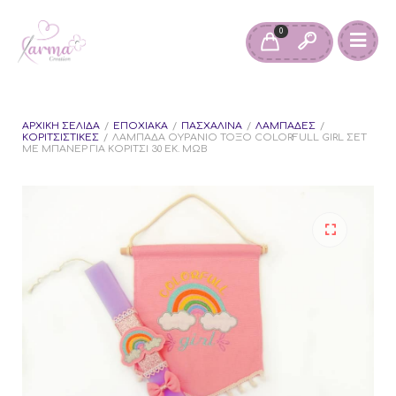
0
ΑΡΧΙΚΉ ΣΕΛΊΔΑ
/
ΕΠΟΧΙΑΚΆ
/
ΠΑΣΧΑΛΙΝΆ
/
ΛΑΜΠΆΔΕΣ
/
ΚΟΡΙΤΣΊΣΤΙΚΕΣ
/
ΛΑΜΠΆΔΑ ΟΥΡΆΝΙΟ ΤΌΞΟ COLORFULL GIRL ΣΕΤ
ΜΕ ΜΠΆΝΕΡ ΓΙΑ ΚΟΡΊΤΣΙ 30 ΕΚ. ΜΩΒ
🔍