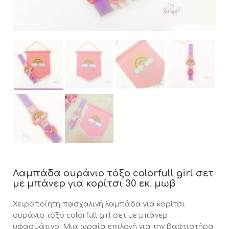
Λαμπάδα ουράνιο τόξο colorfull girl σετ
με μπάνερ για κορίτσι 30 εκ. μωβ
Χειροποίητη πασχαλινή λαμπάδα για κορίτσι
ουράνιο τόξο colorfull girl σετ με μπάνερ
υφασμάτινο. Μια ωραία επιλογή για την βαφτιστήρα