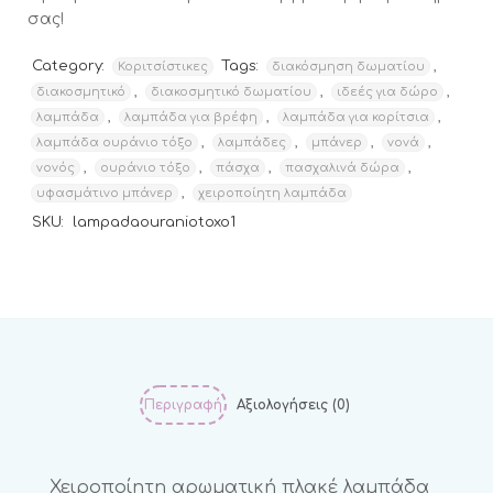
σας!
Category:
Tags:
,
Κοριτσίστικες
διακόσμηση δωματίου
,
,
,
διακοσμητικό
διακοσμητικό δωματίου
ιδεές για δώρο
,
,
,
λαμπάδα
λαμπάδα για βρέφη
λαμπάδα για κορίτσια
,
,
,
,
λαμπάδα ουράνιο τόξο
λαμπάδες
μπάνερ
νονά
,
,
,
,
νονός
ουράνιο τόξο
πάσχα
πασχαλινά δώρα
,
υφασμάτινο μπάνερ
χειροποίητη λαμπάδα
SKU:
lampadaouraniotoxo1
Περιγραφή
Αξιολογήσεις (0)
Χειροποίητη αρωματική πλακέ λαμπάδα