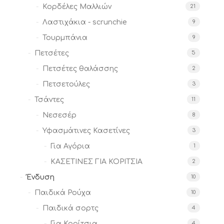
Κορδέλες Μαλλιών
21
Λαστιχάκια - scrunchie
9
Τουρμπάνια
9
Πετσέτες
5
Πετσέτες θαλάσσης
2
Πετσετούλες
3
Τσάντες
11
Νεσεσέρ
8
Υφασμάτινες Κασετίνες
3
Για Αγόρια
1
ΚΑΣΕΤΙΝΕΣ ΓΙΑ ΚΟΡΙΤΣΙΑ
2
Ένδυση
10
Παιδικά Ρούχα
10
Παιδικά σορτς
4
Για Κορίτσια
4