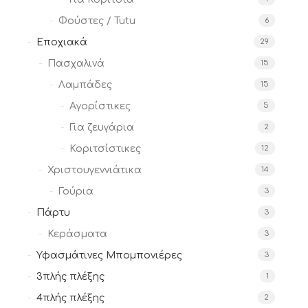
Φούστες / Tutu
6
Εποχιακά
29
Πασχαλινά
15
Λαμπάδες
15
Αγορίστικες
5
Για ζευγάρια
2
Κοριτσίστικες
12
Χριστουγεννιάτικα
14
Γούρια
3
Πάρτυ
3
Κεράσματα
3
Υφασμάτινες Μπομπονιέρες
3
3πλής πλέξης
1
4πλής πλέξης
2