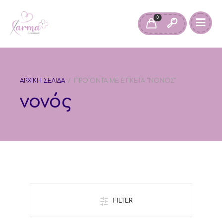
0
ΑΡΧΙΚΉ ΣΕΛΊΔΑ
/
ΠΡΟΪΌΝΤΑ ΜΕ ΕΤΙΚΈΤΑ “ΝΟΝΌΣ”
νονός
FILTER