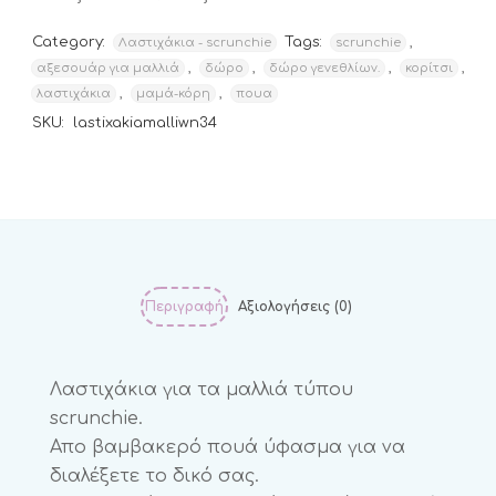
Category:
Tags:
,
Λαστιχάκια - scrunchie
scrunchie
,
,
,
,
αξεσουάρ για μαλλιά
δώρο
δώρο γενεθλίων.
κορίτσι
,
,
λαστιχάκια
μαμά-κόρη
πουα
SKU:
lastixakiamalliwn34
Περιγραφή
Αξιολογήσεις (0)
Λαστιχάκια για τα μαλλιά τύπου
scrunchie.
Απο βαμβακερό πουά ύφασμα για να
διαλέξετε το δικό σας.