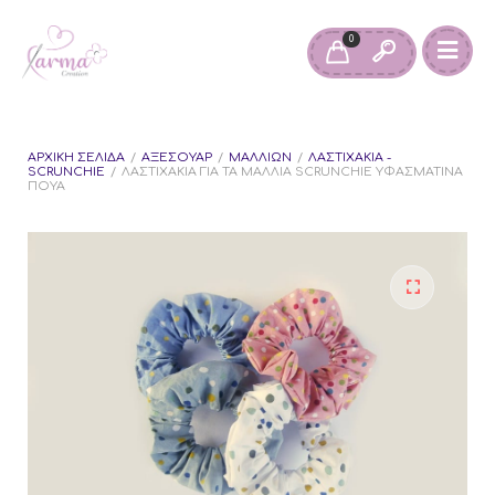
0
ΑΡΧΙΚΉ ΣΕΛΊΔΑ
/
ΑΞΕΣΟΥΆΡ
/
ΜΑΛΛΙΏΝ
/
ΛΑΣΤΙΧΆΚΙΑ -
SCRUNCHIE
/
ΛΑΣΤΙΧΆΚΙΑ ΓΙΑ ΤΑ ΜΑΛΛΙΆ SCRUNCHIE ΥΦΑΣΜΆΤΙΝΑ
ΠΟΥΆ
🔍