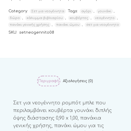
Category:
Tags:
,
,
Σετ για νεογέννητα
αγόρι
γουνάκι
,
,
,
,
δώρο
κάλυμμα βιβλιαρίου
κουβέρτες
νεογέννητο
,
,
πανάκι γενικής χρήσης
πανάκι ώμου
σετ για νεογέννητο
SKU:
setneogennito08
Περιγραφή
Αξιολογήσεις (0)
Σετ για νεογέννητο ρομπότ μπλε που
περιλαμβάνει κουβέρτα γουνάκι διπλής
όψης διάστασης 0,90 x 1,00, πανάκια
γενικής χρήσης, πανάκι ώμου για τις