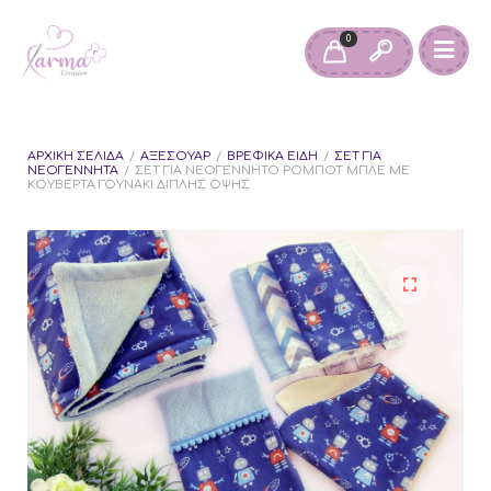
0
ΑΡΧΙΚΉ ΣΕΛΊΔΑ
/
ΑΞΕΣΟΥΆΡ
/
ΒΡΕΦΙΚΆ ΕΊΔΗ
/
ΣΕΤ ΓΙΑ
ΝΕΟΓΈΝΝΗΤΑ
/
ΣΕΤ ΓΙΑ ΝΕΟΓΈΝΝΗΤΟ ΡΟΜΠΌΤ ΜΠΛΕ ΜΕ
ΚΟΥΒΈΡΤΑ ΓΟΥΝΆΚΙ ΔΙΠΛΉΣ ΌΨΗΣ
🔍